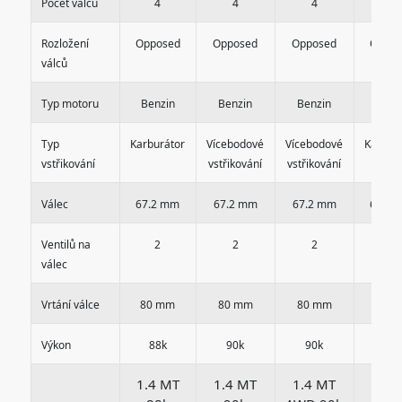
Počet válců
4
4
4
4
Rozložení
Opposed
Opposed
Opposed
Oppos
válců
Typ motoru
Benzin
Benzin
Benzin
Benz
Typ
Karburátor
Vícebodové
Vícebodové
Karbur
vstřikování
vstřikování
vstřikování
Válec
67.2 mm
67.2 mm
67.2 mm
67.2 
Ventilů na
2
2
2
2
válec
Vrtání válce
80 mm
80 mm
80 mm
84 
Výkon
88k
90k
90k
105
1.4 MT
1.4 MT
1.4 MT
1.5 