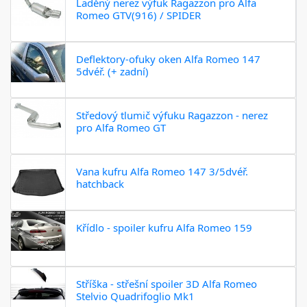
Laděný nerez výfuk Ragazzon pro Alfa
Romeo GTV(916) / SPIDER
Deflektory-ofuky oken Alfa Romeo 147
5dvéř. (+ zadní)
Středový tlumič výfuku Ragazzon - nerez
pro Alfa Romeo GT
Vana kufru Alfa Romeo 147 3/5dvéř.
hatchback
Křídlo - spoiler kufru Alfa Romeo 159
Stříška - střešní spoiler 3D Alfa Romeo
Stelvio Quadrifoglio Mk1