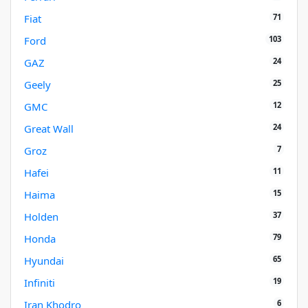
71
Fiat
103
Ford
24
GAZ
25
Geely
12
GMC
24
Great Wall
7
Groz
11
Hafei
15
Haima
37
Holden
79
Honda
65
Hyundai
19
Infiniti
6
Iran Khodro