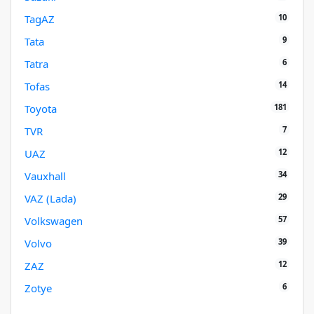
10
TagAZ
9
Tata
6
Tatra
14
Tofas
181
Toyota
7
TVR
12
UAZ
34
Vauxhall
29
VAZ (Lada)
57
Volkswagen
39
Volvo
12
ZAZ
6
Zotye