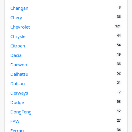
8
Changan
36
Chery
121
Chevrolet
44
Chrysler
54
Citroen
19
Dacia
36
Daewoo
52
Daihatsu
21
Datsun
7
Derways
53
Dodge
12
DongFeng
27
FAW
34
Ferrari