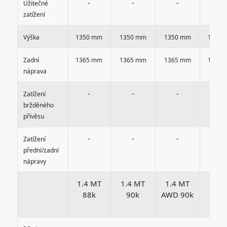
-
-
-
-
Užitečné
zatížení
Výška
1350 mm
1350 mm
1350 mm
1350
Zadní
1365 mm
1365 mm
1365 mm
1365
náprava
-
-
-
-
Zatížení
bržděného
přívěsu
-
-
-
-
Zatížení
přední/zadní
nápravy
1.4 MT
1.4 MT
1.4 MT
1.5 
88k
90k
AWD 90k
105