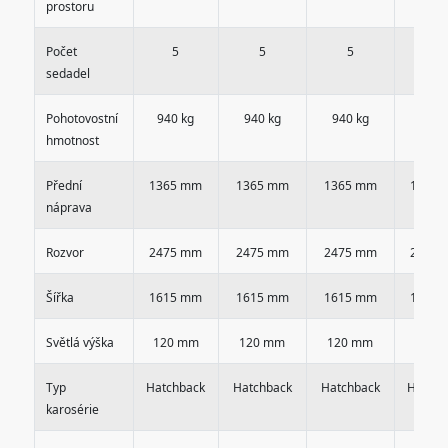
prostoru
Počet
5
5
5
5
sedadel
Pohotovostní
940 kg
940 kg
940 kg
940 
hmotnost
Přední
1365 mm
1365 mm
1365 mm
1365
náprava
Rozvor
2475 mm
2475 mm
2475 mm
2475
Šířka
1615 mm
1615 mm
1615 mm
1615
Světlá výška
120 mm
120 mm
120 mm
120 
Typ
Hatchback
Hatchback
Hatchback
Hatchb
karosérie