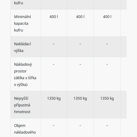
kufru
Minimální
400 l
400 l
400 l
400 
kapacita
kufru
-
-
-
-
Nakládací
výška
-
-
-
-
Nákladový
prostor
(délka x šířka
x výška)
Nejvyšší
1350 kg
1350 kg
1350 kg
1350 
přípustná
hmotnost
-
-
-
-
Objem
nákladového