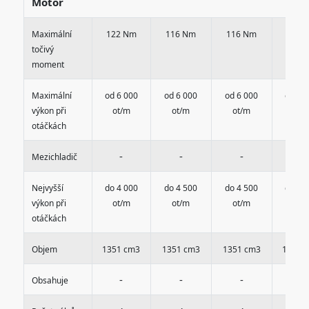
Motor
Maximální
122 Nm
116 Nm
116 Nm
136 
točivý
moment
Maximální
od 6 000
od 6 000
od 6 000
od 6 
výkon při
ot/m
ot/m
ot/m
ot/
otáčkách
-
-
-
-
Mezichladič
Nejvyšší
do 4 000
do 4 500
do 4 500
do 4 
výkon při
ot/m
ot/m
ot/m
ot/
otáčkách
Objem
1351 cm3
1351 cm3
1351 cm3
1490 
-
-
-
-
Obsahuje