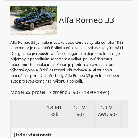
Alfa Romeo 33
Alfa Romeo 33 je malé městské auto, které se vyrábí od roku 1983.
Jeho motor je dostatečně silný a efektivní a je vybaven čtyřmi válci.
Design auta je robustní a působí elegantním dojmem. Interiér je
příjemný, s pohodlným sedadlem a velkou palubní deskou s
moderními technologiemi. Pohon je přední nápravou a nabízí
výborný výkon a jízdní vlastnosti. Převodovka je 5ti stupňová
manuální s plynulými přechody. Alfa Romeo 33 je velmi oblíbené
auto pro svou kombinaci výkonu a pohodlí.
Model
33
prošel 1x změnou: 907 (1990/1994)
1.4 MT
1.4 MT
1.4 MT
1.5 
88k
90k
AWD 90k
105
Jízdní vlastnosti