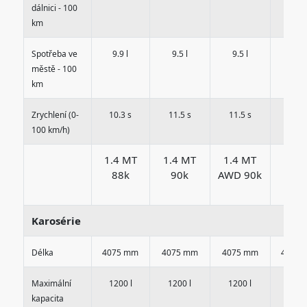
dálnici - 100
km
Spotřeba ve
9.9 l
9.5 l
9.5 l
10.4 
městě - 100
km
Zrychlení (0-
10.3 s
11.5 s
11.5 s
9.8 
100 km/h)
1.4 MT
1.4 MT
1.4 MT
1.5 
88k
90k
AWD 90k
105
Karosérie
Délka
4075 mm
4075 mm
4075 mm
4075
Maximální
1200 l
1200 l
1200 l
1200
kapacita