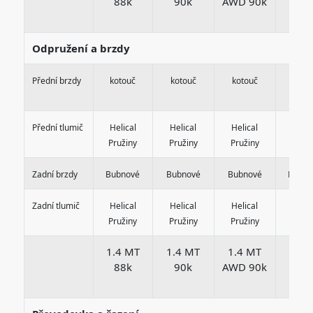
88k
90k
AWD 90k
105
Odpružení a brzdy
Přední brzdy
kotouč
kotouč
kotouč
koto
Přední tlumič
Helical
Helical
Helical
Helic
Pružiny
Pružiny
Pružiny
Pruži
Zadní brzdy
Bubnové
Bubnové
Bubnové
Bubno
Zadní tlumič
Helical
Helical
Helical
Helic
Pružiny
Pružiny
Pružiny
Pruži
1.4 MT
1.4 MT
1.4 MT
1.5 
88k
90k
AWD 90k
105