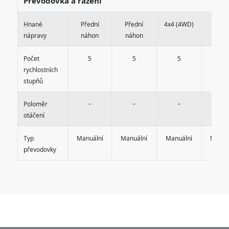
Převodovka a řazení
Hnané
Přední
Přední
4x4 (4WD)
Před
nápravy
náhon
náhon
náho
Počet
5
5
5
5
rychlostních
stupňů
-
-
-
-
Poloměr
otáčení
Typ
Manuální
Manuální
Manuální
Manuá
převodovky