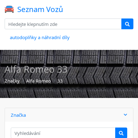
Seznam Vozů
autodoplňky a náhradní díly
Alfa Romeo 33
Značky
Alfa Romeo
33
Značka