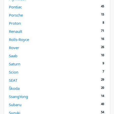
45
Pontiac
15
Porsche
8
Proton
71
Renault
16
Rolls-Royce
26
Rover
10
Saab
9
Saturn
7
Scion
29
SEAT
20
Škoda
14
SsangYong
40
Subaru
54
Suzuki