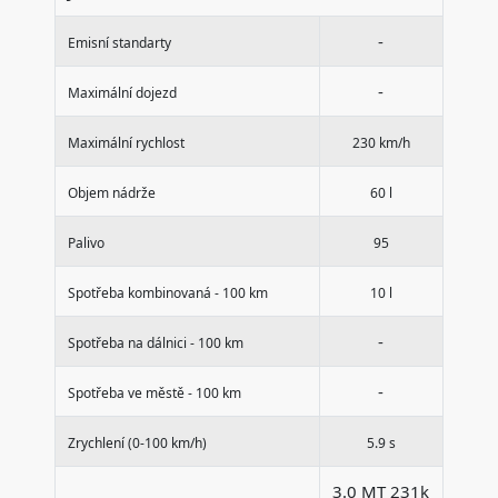
-
Emisní standarty
-
Maximální dojezd
Maximální rychlost
230 km/h
Objem nádrže
60 l
Palivo
95
Spotřeba kombinovaná - 100 km
10 l
-
Spotřeba na dálnici - 100 km
-
Spotřeba ve městě - 100 km
Zrychlení (0-100 km/h)
5.9 s
3.0 MT 231k