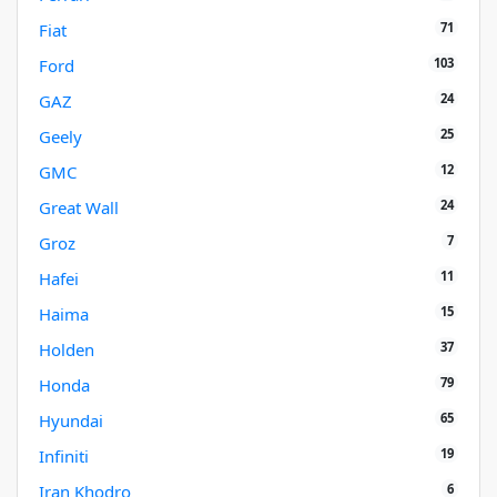
71
Fiat
103
Ford
24
GAZ
25
Geely
12
GMC
24
Great Wall
7
Groz
11
Hafei
15
Haima
37
Holden
79
Honda
65
Hyundai
19
Infiniti
6
Iran Khodro