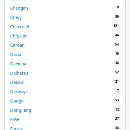
8
Changan
36
Chery
121
Chevrolet
44
Chrysler
54
Citroen
19
Dacia
36
Daewoo
52
Daihatsu
21
Datsun
7
Derways
53
Dodge
12
DongFeng
27
FAW
34
Ferrari