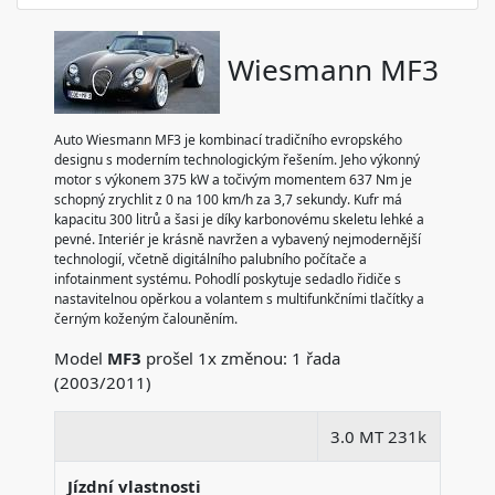
Wiesmann MF3
Auto Wiesmann MF3 je kombinací tradičního evropského
designu s moderním technologickým řešením. Jeho výkonný
motor s výkonem 375 kW a točivým momentem 637 Nm je
schopný zrychlit z 0 na 100 km/h za 3,7 sekundy. Kufr má
kapacitu 300 litrů a šasi je díky karbonovému skeletu lehké a
pevné. Interiér je krásně navržen a vybavený nejmodernější
technologií, včetně digitálního palubního počítače a
infotainment systému. Pohodlí poskytuje sedadlo řidiče s
nastavitelnou opěrkou a volantem s multifunkčními tlačítky a
černým koženým čalouněním.
Model
MF3
prošel 1x změnou: 1 řada
(2003/2011)
3.0 MT 231k
Jízdní vlastnosti