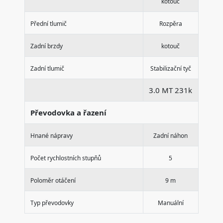
kotouč
Přední tlumič
Rozpěra
Zadní brzdy
kotouč
Zadní tlumič
Stabilizační tyč
3.0 MT 231k
Převodovka a řazení
Hnané nápravy
Zadní náhon
Počet rychlostních stupňů
5
Poloměr otáčení
9 m
Typ převodovky
Manuální