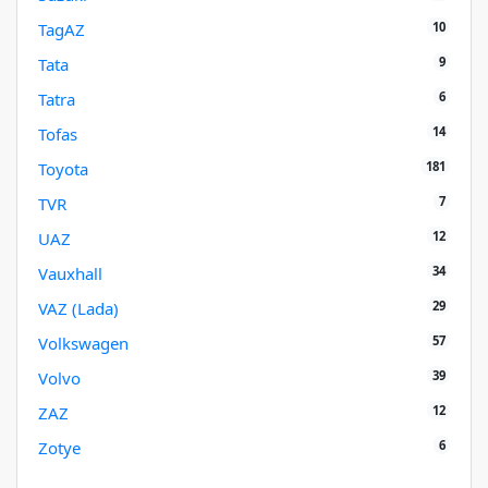
10
TagAZ
9
Tata
6
Tatra
14
Tofas
181
Toyota
7
TVR
12
UAZ
34
Vauxhall
29
VAZ (Lada)
57
Volkswagen
39
Volvo
12
ZAZ
6
Zotye