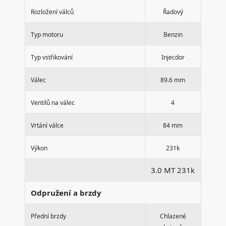
Rozložení válců
Řadový
Typ motoru
Benzin
Typ vstřikování
Injecdor
Válec
89.6 mm
Ventilů na válec
4
Vrtání válce
84 mm
Výkon
231k
3.0 MT 231k
Odpružení a brzdy
Přední brzdy
Chlazené