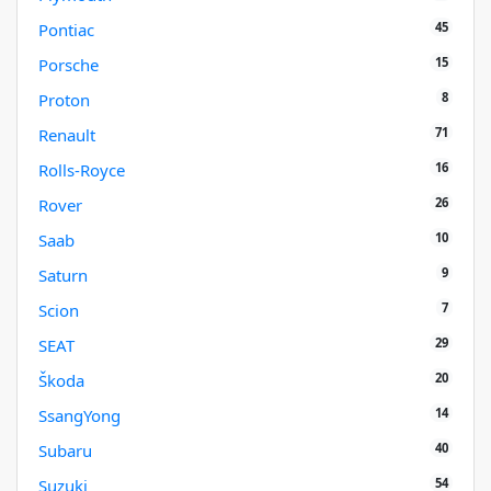
45
Pontiac
15
Porsche
8
Proton
71
Renault
16
Rolls-Royce
26
Rover
10
Saab
9
Saturn
7
Scion
29
SEAT
20
Škoda
14
SsangYong
40
Subaru
54
Suzuki