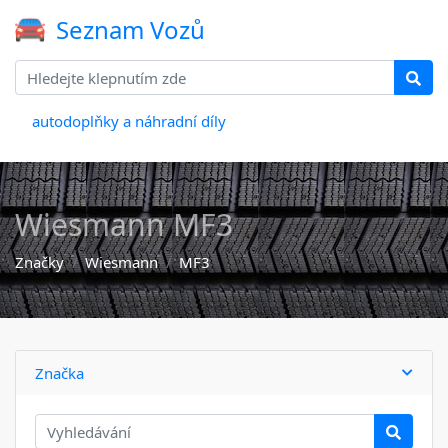
Seznam Vozů
autodoplňky a náhradní díly
Wiesmann MF3
Značky
Wiesmann
MF3
Značka