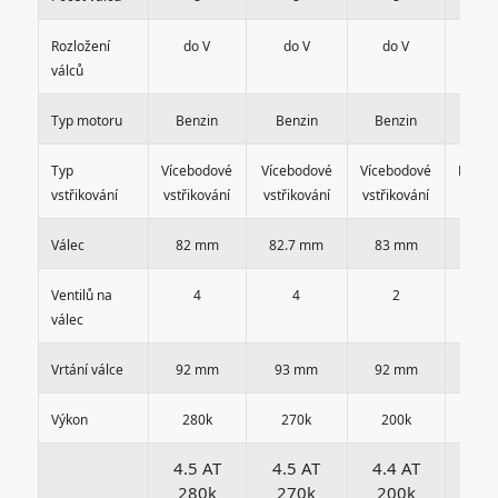
Rozložení
do V
do V
do V
do
válců
Typ motoru
Benzin
Benzin
Benzin
Ben
Typ
Vícebodové
Vícebodové
Vícebodové
Karbu
vstřikování
vstřikování
vstřikování
vstřikování
Válec
82 mm
82.7 mm
83 mm
75 
Ventilů na
4
4
2
2
válec
Vrtání válce
92 mm
93 mm
92 mm
92 
Výkon
280k
270k
200k
13
4.5 AT
4.5 AT
4.4 AT
3.0
280k
270k
200k
13