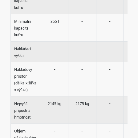
kapacita
kufru
-
-
-
Minimální
355 l
kapacita
kufru
-
-
-
-
Nakládací
výška
-
-
-
-
Nákladový
prostor
(délka x šířka
x výška)
-
-
Nejvyšší
2145 kg
2175 kg
přípustná
hmotnost
-
-
-
-
Objem
nákladového