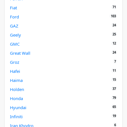
71
Fiat
103
Ford
24
GAZ
25
Geely
12
GMC
24
Great Wall
7
Groz
11
Hafei
15
Haima
37
Holden
79
Honda
65
Hyundai
19
Infiniti
6
Iran Khodro