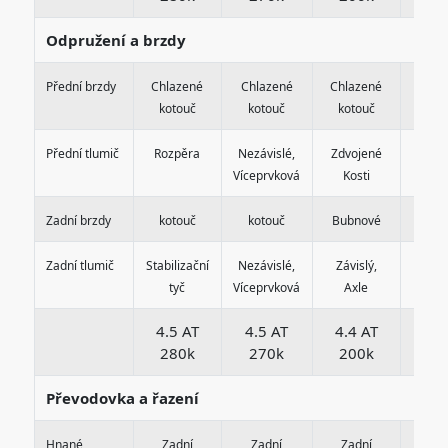
Odpružení a brzdy
Přední brzdy
Chlazené
Chlazené
Chlazené
Chla
kotouč
kotouč
kotouč
kot
Přední tlumič
Rozpěra
Nezávislé,
Zdvojené
Zdvo
Víceprvková
Kosti
Kos
Zadní brzdy
kotouč
kotouč
Bubnové
Bubn
Zadní tlumič
Stabilizační
Nezávislé,
Závislý,
Závis
tyč
Víceprvková
Axle
Ax
4.5 AT
4.5 AT
4.4 AT
3.0
280k
270k
200k
13
Převodovka a řazení
Hnané
Zadní
Zadní
Zadní
Zad