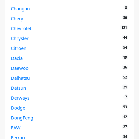
8
Changan
36
Chery
121
Chevrolet
44
Chrysler
54
Citroen
19
Dacia
36
Daewoo
52
Daihatsu
21
Datsun
7
Derways
53
Dodge
12
DongFeng
27
FAW
34
Ferrari