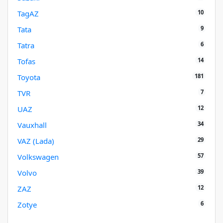
10
TagAZ
9
Tata
6
Tatra
14
Tofas
181
Toyota
7
TVR
12
UAZ
34
Vauxhall
29
VAZ (Lada)
57
Volkswagen
39
Volvo
12
ZAZ
6
Zotye