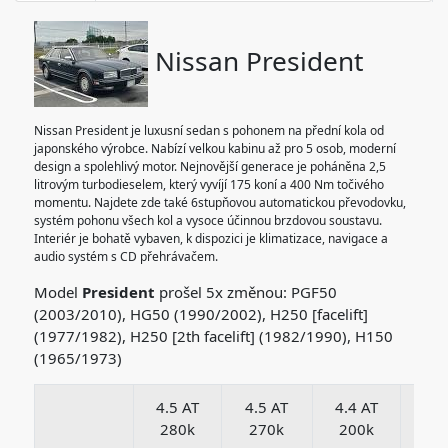
Nissan President
Nissan President je luxusní sedan s pohonem na přední kola od
japonského výrobce. Nabízí velkou kabinu až pro 5 osob, moderní
design a spolehlivý motor. Nejnovější generace je poháněna 2,5
litrovým turbodieselem, který vyvíjí 175 koní a 400 Nm točivého
momentu. Najdete zde také 6stupňovou automatickou převodovku,
systém pohonu všech kol a vysoce účinnou brzdovou soustavu.
Interiér je bohatě vybaven, k dispozici je klimatizace, navigace a
audio systém s CD přehrávačem.
Model
President
prošel 5x změnou: PGF50
(2003/2010), HG50 (1990/2002), H250 [facelift]
(1977/1982), H250 [2th facelift] (1982/1990), H150
(1965/1973)
4.5 AT
4.5 AT
4.4 AT
3.0
280k
270k
200k
13