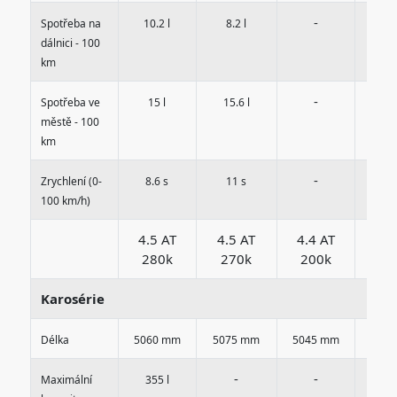
-
-
Spotřeba na
10.2 l
8.2 l
dálnici - 100
km
-
-
Spotřeba ve
15 l
15.6 l
městě - 100
km
-
-
Zrychlení (0-
8.6 s
11 s
100 km/h)
4.5 AT
4.5 AT
4.4 AT
3.0
280k
270k
200k
13
Karosérie
Délka
5060 mm
5075 mm
5045 mm
5045
-
-
-
Maximální
355 l