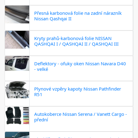
Přesná karbonová folie na zadní nárazník
Nissan Qashqai II
Kryty prahů-karbonová folie NISSAN
QASHQAI I / QASHQAI II / QASHQAI III
Deflektory - ofuky oken Nissan Navara D40
- velké
Plynové vzpěry kapoty Nissan Pathfinder
R51
Autokoberce Nissan Serena / Vanett Cargo -
přední