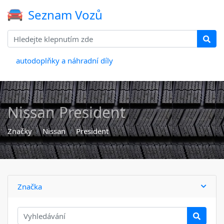
Seznam Vozů
autodoplňky a náhradní díly
Nissan President
Značky
Nissan
President
Značka