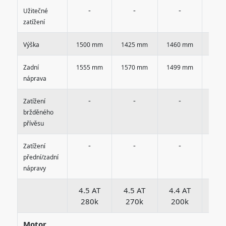
-
-
-
-
Užitečné
zatížení
Výška
1500 mm
1425 mm
1460 mm
1460
Zadní
1555 mm
1570 mm
1499 mm
1499
náprava
-
-
-
-
Zatížení
bržděného
přívěsu
-
-
-
-
Zatížení
přední/zadní
nápravy
4.5 AT
4.5 AT
4.4 AT
3.0
280k
270k
200k
13
Motor