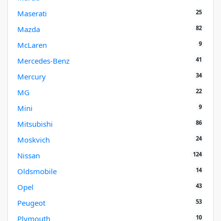
25
Maserati
82
Mazda
9
McLaren
41
Mercedes-Benz
34
Mercury
22
MG
9
Mini
86
Mitsubishi
24
Moskvich
124
Nissan
14
Oldsmobile
43
Opel
53
Peugeot
10
Plymouth