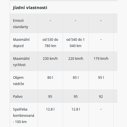
Jízdní vlastnosti
-
-
-
-
Emisní
standarty
-
-
Maximální
od 530 do
od 540 do 1
dojezd
780 km
040 km
Maximální
230 km/h
220 km/h
179 km/h
170 
rychlost
Objem
80 l
85 l
95 l
95 
nádrže
Palivo
95
95
92
9
-
-
Spotřeba
12.8 l
12.8 l
kombinovaná
- 100 km