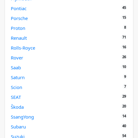
45
Pontiac
15
Porsche
8
Proton
71
Renault
16
Rolls-Royce
26
Rover
10
Saab
9
Saturn
7
Scion
29
SEAT
20
Škoda
14
SsangYong
40
Subaru
54
Suzuki