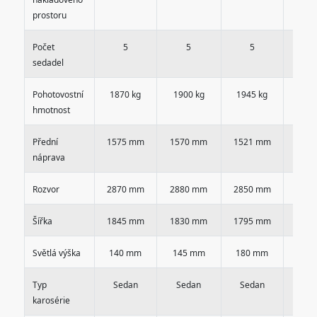
prostoru
Počet
5
5
5
5
sedadel
Pohotovostní
1870 kg
1900 kg
1945 kg
1945
hmotnost
Přední
1575 mm
1570 mm
1521 mm
1521
náprava
Rozvor
2870 mm
2880 mm
2850 mm
2850
Šířka
1845 mm
1830 mm
1795 mm
1795
Světlá výška
140 mm
145 mm
180 mm
180
Typ
Sedan
Sedan
Sedan
Sed
karosérie