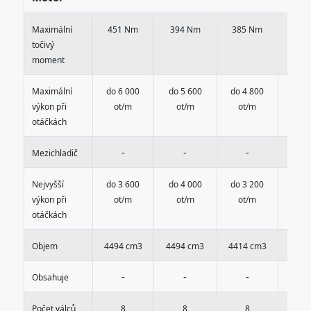
Maximální
451 Nm
394 Nm
385 Nm
300
točivý
moment
Maximální
do 6 000
do 5 600
do 4 800
do 5
výkon při
ot/m
ot/m
ot/m
ot
otáčkách
-
-
-
-
Mezichladič
Nejvyšší
do 3 600
do 4 000
do 3 200
do 4
výkon při
ot/m
ot/m
ot/m
ot
otáčkách
Objem
4494 cm3
4494 cm3
4414 cm3
2996
-
-
-
-
Obsahuje
Počet válců
8
8
8
6