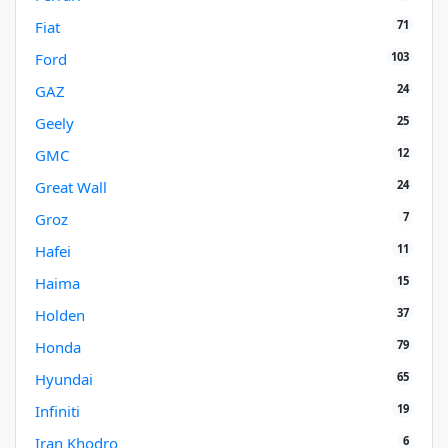
71
Fiat
103
Ford
24
GAZ
25
Geely
12
GMC
24
Great Wall
7
Groz
11
Hafei
15
Haima
37
Holden
79
Honda
65
Hyundai
19
Infiniti
6
Iran Khodro