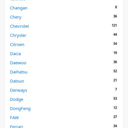
8
Changan
36
Chery
121
Chevrolet
44
Chrysler
54
Citroen
19
Dacia
36
Daewoo
52
Daihatsu
21
Datsun
7
Derways
53
Dodge
12
DongFeng
27
FAW
34
Ferrari