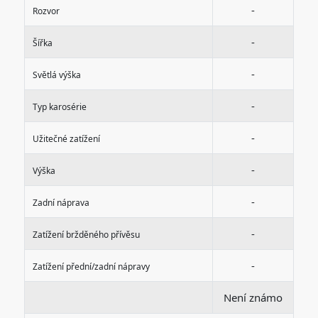
-
Rozvor
-
Šířka
-
Světlá výška
-
Typ karosérie
-
Užitečné zatížení
-
Výška
-
Zadní náprava
-
Zatížení bržděného přívěsu
-
Zatížení přední/zadní nápravy
Není známo