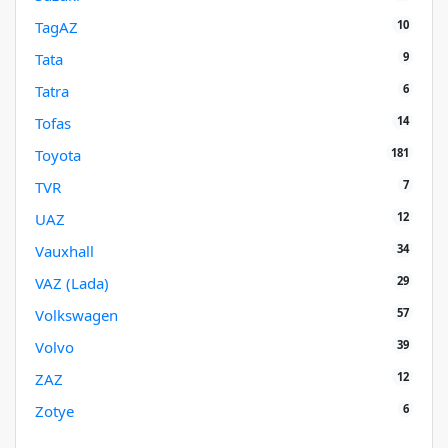
10
TagAZ
9
Tata
6
Tatra
14
Tofas
181
Toyota
7
TVR
12
UAZ
34
Vauxhall
29
VAZ (Lada)
57
Volkswagen
39
Volvo
12
ZAZ
6
Zotye