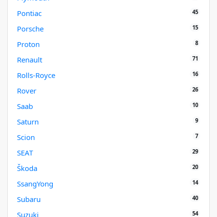
45
Pontiac
15
Porsche
8
Proton
71
Renault
16
Rolls-Royce
26
Rover
10
Saab
9
Saturn
7
Scion
29
SEAT
20
Škoda
14
SsangYong
40
Subaru
54
Suzuki