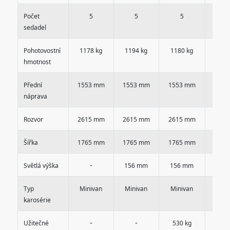
Počet
5
5
5
5
sedadel
Pohotovostní
1178 kg
1194 kg
1180 kg
1194
hmotnost
Přední
1553 mm
1553 mm
1553 mm
1553
náprava
Rozvor
2615 mm
2615 mm
2615 mm
2615
Šířka
1765 mm
1765 mm
1765 mm
1765
-
-
Světlá výška
156 mm
156 mm
Typ
Minivan
Minivan
Minivan
Mini
karosérie
-
-
-
Užitečné
530 kg