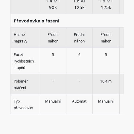
1.4 MT
1.6 AT
1.6 MT
1.6
90k
125k
125k
12
Převodovka a řazení
Hnané
Přední
Přední
Přední
Pře
nápravy
náhon
náhon
náhon
náh
Počet
5
6
5
4
rychlostních
stupňů
-
-
-
Poloměr
10.4 m
otáčení
Typ
Manuální
Automat
Manuální
Auto
převodovky