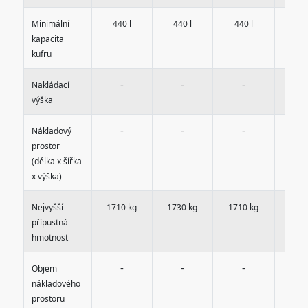
Minimální
440 l
440 l
440 l
440
kapacita
kufru
-
-
-
-
Nakládací
výška
-
-
-
-
Nákladový
prostor
(délka x šířka
x výška)
Nejvyšší
1710 kg
1730 kg
1710 kg
1730
přípustná
hmotnost
-
-
-
-
Objem
nákladového
prostoru