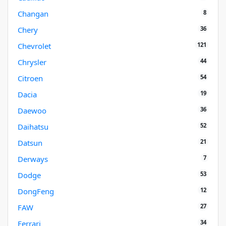
8
Changan
36
Chery
121
Chevrolet
44
Chrysler
54
Citroen
19
Dacia
36
Daewoo
52
Daihatsu
21
Datsun
7
Derways
53
Dodge
12
DongFeng
27
FAW
34
Ferrari