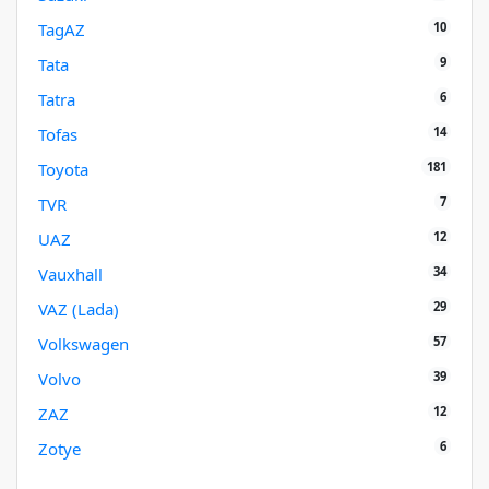
10
TagAZ
9
Tata
6
Tatra
14
Tofas
181
Toyota
7
TVR
12
UAZ
34
Vauxhall
29
VAZ (Lada)
57
Volkswagen
39
Volvo
12
ZAZ
6
Zotye