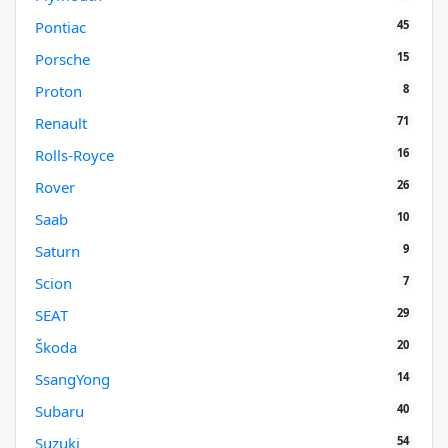
45
Pontiac
15
Porsche
8
Proton
71
Renault
16
Rolls-Royce
26
Rover
10
Saab
9
Saturn
7
Scion
29
SEAT
20
Škoda
14
SsangYong
40
Subaru
54
Suzuki