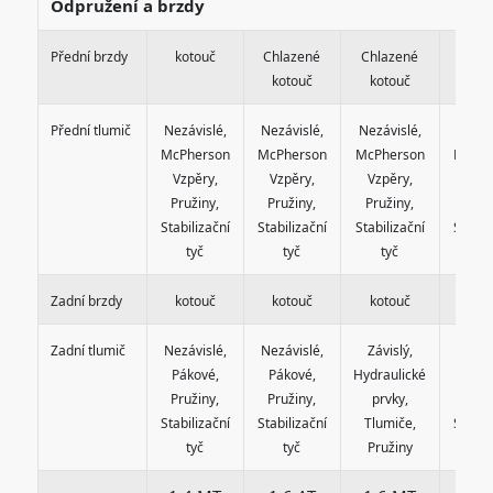
Odpružení a brzdy
Přední brzdy
kotouč
Chlazené
Chlazené
kot
kotouč
kotouč
Přední tlumič
Nezávislé,
Nezávislé,
Nezávislé,
Nezáv
McPherson
McPherson
McPherson
McPhe
Vzpěry,
Vzpěry,
Vzpěry,
Vzpě
Pružiny,
Pružiny,
Pružiny,
Pruž
Stabilizační
Stabilizační
Stabilizační
Stabil
tyč
tyč
tyč
ty
Zadní brzdy
kotouč
kotouč
kotouč
kot
Zadní tlumič
Nezávislé,
Nezávislé,
Závislý,
Nezáv
Pákové,
Pákové,
Hydraulické
Páko
Pružiny,
Pružiny,
prvky,
Pruž
Stabilizační
Stabilizační
Tlumiče,
Stabil
tyč
tyč
Pružiny
ty