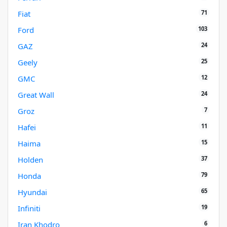
71
Fiat
103
Ford
24
GAZ
25
Geely
12
GMC
24
Great Wall
7
Groz
11
Hafei
15
Haima
37
Holden
79
Honda
65
Hyundai
19
Infiniti
6
Iran Khodro