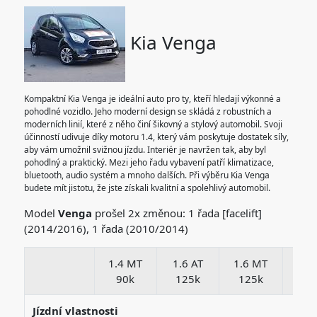
Kia Venga
Kompaktní Kia Venga je ideální auto pro ty, kteří hledají výkonné a
pohodlné vozidlo. Jeho moderní design se skládá z robustních a
moderních linií, které z něho činí šikovný a stylový automobil. Svoji
účinností udivuje díky motoru 1.4, který vám poskytuje dostatek síly,
aby vám umožnil svižnou jízdu. Interiér je navržen tak, aby byl
pohodlný a praktický. Mezi jeho řadu vybavení patří klimatizace,
bluetooth, audio systém a mnoho dalších. Při výběru Kia Venga
budete mít jistotu, že jste získali kvalitní a spolehlivý automobil.
Model
Venga
prošel 2x změnou: 1 řada [facelift]
(2014/2016), 1 řada (2010/2014)
1.4 MT
1.6 AT
1.6 MT
1.6
90k
125k
125k
12
Jízdní vlastnosti