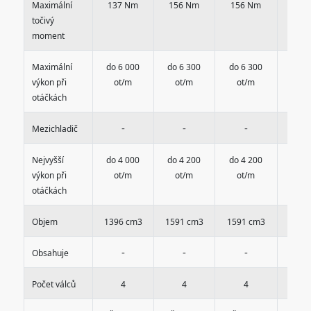
Maximální
137 Nm
156 Nm
156 Nm
156
točivý
moment
Maximální
do 6 000
do 6 300
do 6 300
do 6
výkon při
ot/m
ot/m
ot/m
ot
otáčkách
-
-
-
-
Mezichladič
Nejvyšší
do 4 000
do 4 200
do 4 200
do 4
výkon při
ot/m
ot/m
ot/m
ot
otáčkách
Objem
1396 cm3
1591 cm3
1591 cm3
1591
-
-
-
-
Obsahuje
Počet válců
4
4
4
4