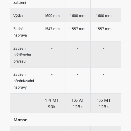
zatížení
Výška
1600 mm
1600 mm
1600 mm
1600
Zadní
1547 mm
1557 mm
1557 mm
1547
náprava
-
-
-
-
Zatížení
bržděného
přívěsu
-
-
-
-
Zatížení
přední/zadní
nápravy
1.4 MT
1.6 AT
1.6 MT
1.6
90k
125k
125k
12
Motor