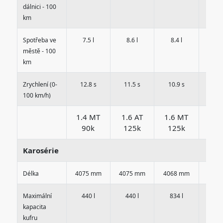
dálnici - 100
km
Spotřeba ve
7.5 l
8.6 l
8.4 l
8.3
městě - 100
km
Zrychlení (0-
12.8 s
11.5 s
10.9 s
12.
100 km/h)
1.4 MT
1.6 AT
1.6 MT
1.6
90k
125k
125k
12
Karosérie
Délka
4075 mm
4075 mm
4068 mm
4075
Maximální
440 l
440 l
834 l
440
kapacita
kufru