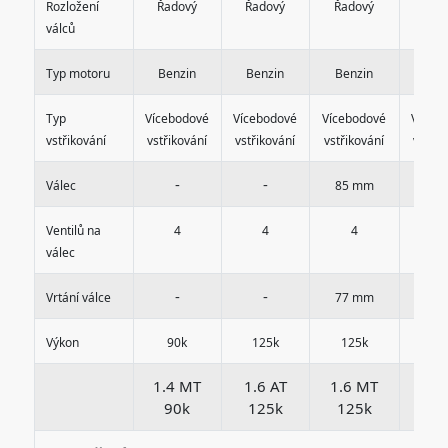
Rozložení
Řadový
Řadový
Řadový
Řad
válců
Typ motoru
Benzin
Benzin
Benzin
Ben
Typ
Vícebodové
Vícebodové
Vícebodové
Víceb
vstřikování
vstřikování
vstřikování
vstřikování
vstřik
-
-
-
Válec
85 mm
Ventilů na
4
4
4
4
válec
-
-
-
Vrtání válce
77 mm
Výkon
90k
125k
125k
12
1.4 MT
1.6 AT
1.6 MT
1.6
90k
125k
125k
12