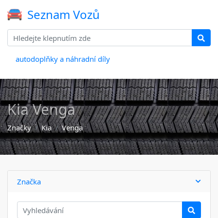
Seznam Vozů
autodoplňky a náhradní díly
Kia Venga
Značky
Kia
Venga
Značka