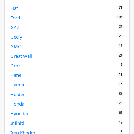
71
Fiat
103
Ford
24
GAZ
25
Geely
12
GMC
24
Great Wall
7
Groz
11
Hafei
15
Haima
37
Holden
79
Honda
65
Hyundai
19
Infiniti
6
Iran Khodro