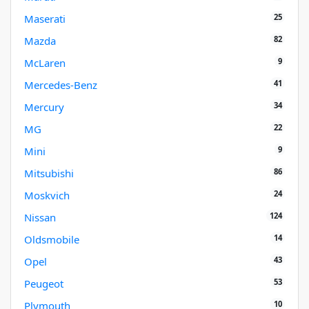
25
Maserati
82
Mazda
9
McLaren
41
Mercedes-Benz
34
Mercury
22
MG
9
Mini
86
Mitsubishi
24
Moskvich
124
Nissan
14
Oldsmobile
43
Opel
53
Peugeot
10
Plymouth