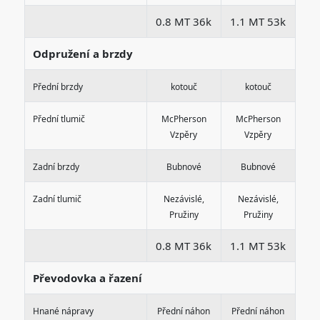
0.8 MT 36k
1.1 MT 53k
Odpružení a brzdy
Přední brzdy
kotouč
kotouč
Přední tlumič
McPherson
McPherson
Vzpěry
Vzpěry
Zadní brzdy
Bubnové
Bubnové
Zadní tlumič
Nezávislé,
Nezávislé,
Pružiny
Pružiny
0.8 MT 36k
1.1 MT 53k
Převodovka a řazení
Hnané nápravy
Přední náhon
Přední náhon