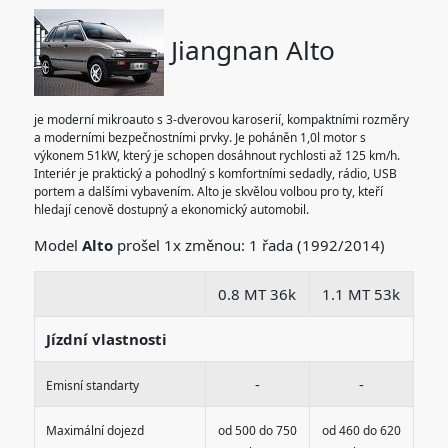
Jiangnan Alto
je moderní mikroauto s 3-dverovou karoserií, kompaktními rozměry
a moderními bezpečnostními prvky. Je poháněn 1,0l motor s
výkonem 51kW, který je schopen dosáhnout rychlosti až 125 km/h.
Interiér je praktický a pohodlný s komfortními sedadly, rádio, USB
portem a dalšími vybavením. Alto je skvělou volbou pro ty, kteří
hledají cenově dostupný a ekonomický automobil.
Model
Alto
prošel 1x změnou: 1 řada (1992/2014)
0.8 MT 36k
1.1 MT 53k
Jízdní vlastnosti
-
-
Emisní standarty
Maximální dojezd
od 500 do 750
od 460 do 620