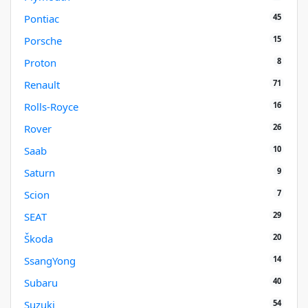
45
Pontiac
15
Porsche
8
Proton
71
Renault
16
Rolls-Royce
26
Rover
10
Saab
9
Saturn
7
Scion
29
SEAT
20
Škoda
14
SsangYong
40
Subaru
54
Suzuki