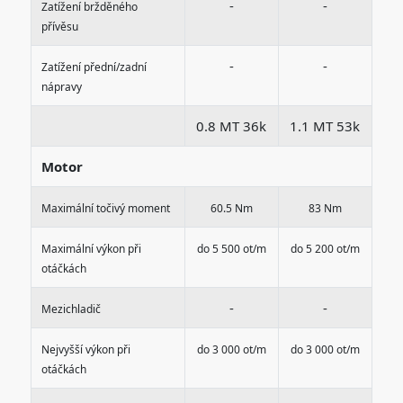
-
-
Zatížení bržděného
přívěsu
-
-
Zatížení přední/zadní
nápravy
0.8 MT 36k
1.1 MT 53k
Motor
Maximální točivý moment
60.5 Nm
83 Nm
Maximální výkon při
do 5 500 ot/m
do 5 200 ot/m
otáčkách
-
-
Mezichladič
Nejvyšší výkon při
do 3 000 ot/m
do 3 000 ot/m
otáčkách