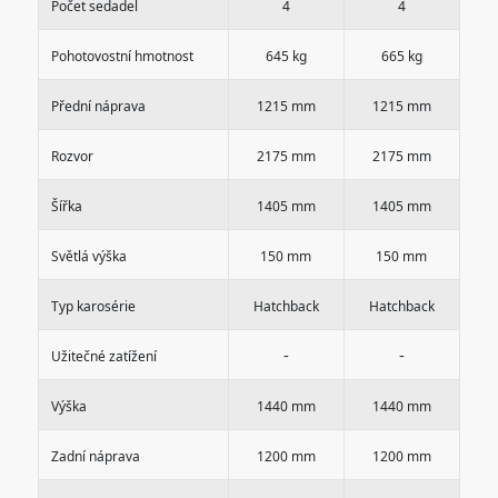
Počet sedadel
4
4
Pohotovostní hmotnost
645 kg
665 kg
Přední náprava
1215 mm
1215 mm
Rozvor
2175 mm
2175 mm
Šířka
1405 mm
1405 mm
Světlá výška
150 mm
150 mm
Typ karosérie
Hatchback
Hatchback
-
-
Užitečné zatížení
Výška
1440 mm
1440 mm
Zadní náprava
1200 mm
1200 mm