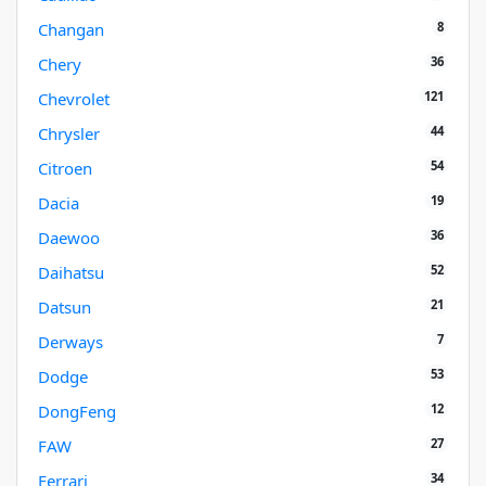
8
Changan
36
Chery
121
Chevrolet
44
Chrysler
54
Citroen
19
Dacia
36
Daewoo
52
Daihatsu
21
Datsun
7
Derways
53
Dodge
12
DongFeng
27
FAW
34
Ferrari