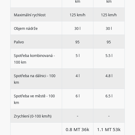
km
km
Maximální rychlost
125 km/h
125 km/h
Objem nádrže
30 l
30 l
Palivo
95
95
Spotřeba kombinovaná -
5 l
5.5 l
100 km
Spotřeba na dálnici - 100
4 l
4.8 l
km
Spotřeba ve městě - 100
6 l
6.5 l
km
-
-
Zrychlení (0-100 km/h)
0.8 MT 36k
1.1 MT 53k