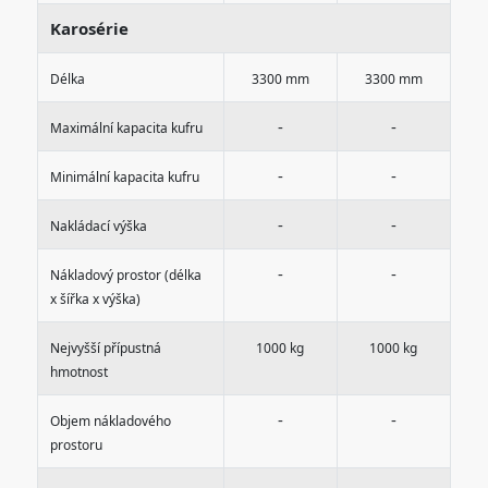
Karosérie
Délka
3300 mm
3300 mm
-
-
Maximální kapacita kufru
-
-
Minimální kapacita kufru
-
-
Nakládací výška
-
-
Nákladový prostor (délka
x šířka x výška)
Nejvyšší přípustná
1000 kg
1000 kg
hmotnost
-
-
Objem nákladového
prostoru