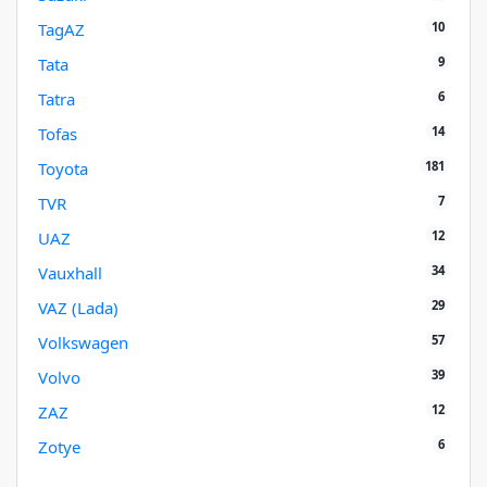
10
TagAZ
9
Tata
6
Tatra
14
Tofas
181
Toyota
7
TVR
12
UAZ
34
Vauxhall
29
VAZ (Lada)
57
Volkswagen
39
Volvo
12
ZAZ
6
Zotye