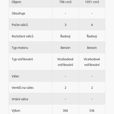
Objem
796 cm3
1051 cm3
-
-
Obsahuje
Počet válců
3
4
Rozložení válců
Řadový
Řadový
Typ motoru
Benzin
Benzin
Typ vstřikování
Vícebodové
Vícebodové
vstřikování
vstřikování
-
-
Válec
Ventilů na válec
2
2
-
-
Vrtání válce
Výkon
36k
53k