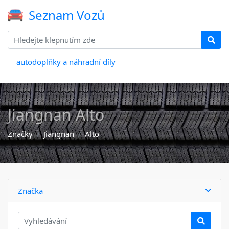
Seznam Vozů
autodoplňky a náhradní díly
Jiangnan Alto
Značky
Jiangnan
Alto
Značka