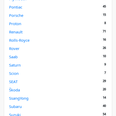
45
Pontiac
15
Porsche
8
Proton
71
Renault
16
Rolls-Royce
26
Rover
10
Saab
9
Saturn
7
Scion
29
SEAT
20
Škoda
14
SsangYong
40
Subaru
54
Suzuki