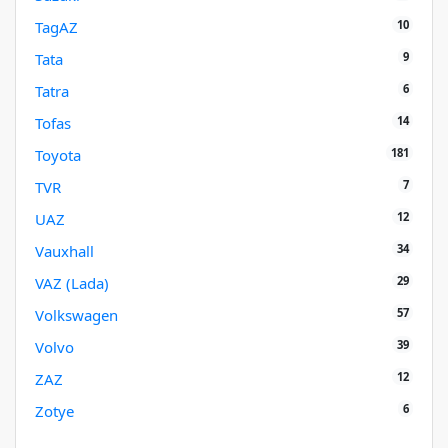
10
TagAZ
9
Tata
6
Tatra
14
Tofas
181
Toyota
7
TVR
12
UAZ
34
Vauxhall
29
VAZ (Lada)
57
Volkswagen
39
Volvo
12
ZAZ
6
Zotye