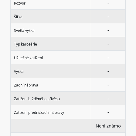
-
Rozvor
-
Šířka
-
Světlá výška
-
Typ karosérie
-
Užitečné zatížení
-
Výška
-
Zadní náprava
-
Zatížení bržděného přívěsu
-
Zatížení přední/zadní nápravy
Není známo