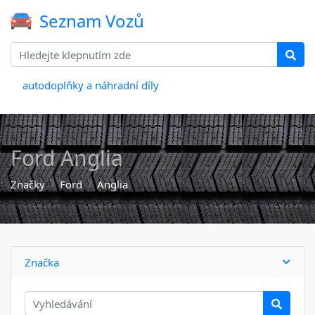
Seznam Vozů
autodoplňky a náhradní díly
Ford Anglia
Značky
Ford
Anglia
Značka