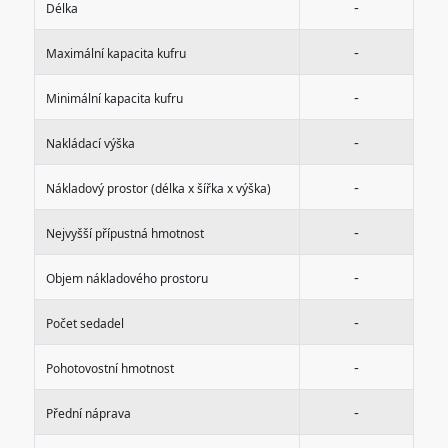
-
Délka
-
Maximální kapacita kufru
-
Minimální kapacita kufru
-
Nakládací výška
-
Nákladový prostor (délka x šířka x výška)
-
Nejvyšší přípustná hmotnost
-
Objem nákladového prostoru
-
Počet sedadel
-
Pohotovostní hmotnost
-
Přední náprava