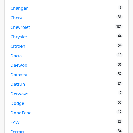
8
Changan
36
Chery
121
Chevrolet
44
Chrysler
54
Citroen
19
Dacia
36
Daewoo
52
Daihatsu
21
Datsun
7
Derways
53
Dodge
12
DongFeng
27
FAW
34
Ferrari