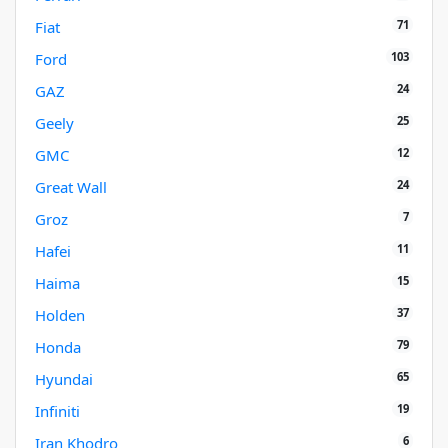
71
Fiat
103
Ford
24
GAZ
25
Geely
12
GMC
24
Great Wall
7
Groz
11
Hafei
15
Haima
37
Holden
79
Honda
65
Hyundai
19
Infiniti
6
Iran Khodro