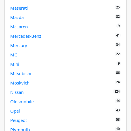
25
Maserati
82
Mazda
9
McLaren
41
Mercedes-Benz
34
Mercury
22
MG
9
Mini
86
Mitsubishi
24
Moskvich
124
Nissan
14
Oldsmobile
43
Opel
53
Peugeot
10
Plymouth