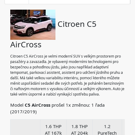
Citroen C5
AirCross
Citroen C5 AirCross je velmi moderní SUV s velkým prostorem pro
pasažéry a zavazadla. Je vybavený moderními technologiemi pro
bezpečnou a pohodlnou jízdu, jako jsou například adaptivní
tempomat, parkovací asistent, asistent pro udržení jízdního pruhu a
další. Má také velkou variabilitu interiéru, pomocí kterého můžete
měnit uspořádání sedadel dle svých potřeb. Je poháněn benzínovým
či naftovým motorem s vysokou účinností a velkým výkonem. Auto je
také velmi úsporné a nabízí vynikající spotřebu paliva.
Model
C5 AirCross
prošel 1x změnou: 1 řada
(2017/2019)
1.6 THP
1.8 THP
1.2
AT 167k
AT 204k
PureTech
Bl