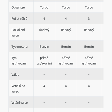
Obsahuje
Turbo
Turbo
Turbo
T
Počet válců
4
4
3
Rozložení
Řadový
Řadový
Řadový
Řa
válců
Typ motoru
Benzin
Benzin
Benzin
Di
Typ
přímé
přímé
přímé
Co
vstřikování
vstřikování
vstřikování
vstřikování
R
-
-
-
Válec
Ventilů na
4
4
4
válec
-
-
-
Vrtání válce