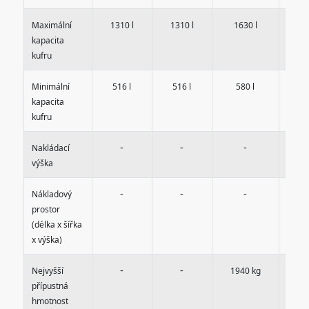
Maximální
1310 l
1310 l
1630 l
16
kapacita
kufru
Minimální
516 l
516 l
580 l
5
kapacita
kufru
-
-
-
Nakládací
výška
-
-
-
Nákladový
prostor
(délka x šířka
x výška)
-
-
Nejvyšší
1940 kg
20
přípustná
hmotnost