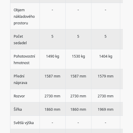
-
-
-
Objem
nákladového
prostoru
Počet
5
5
5
sedadel
Pohotovostní
1490 kg
1530 kg
1404 kg
14
hmotnost
Přední
1587 mm
1587 mm
1579 mm
15
náprava
Rozvor
2730 mm
2730 mm
2730 mm
27
Šířka
1860 mm
1860 mm
1969 mm
19
-
-
-
Světlá výška