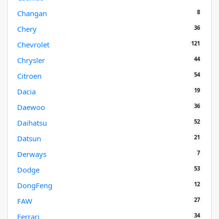
8
Changan
36
Chery
121
Chevrolet
44
Chrysler
54
Citroen
19
Dacia
36
Daewoo
52
Daihatsu
21
Datsun
7
Derways
53
Dodge
12
DongFeng
27
FAW
34
Ferrari