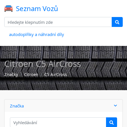
Seznam Vozů
autodoplňky a náhradní díly
Citroen C5 AirCross
Značky
Citroen
C5 AirCross
Značka