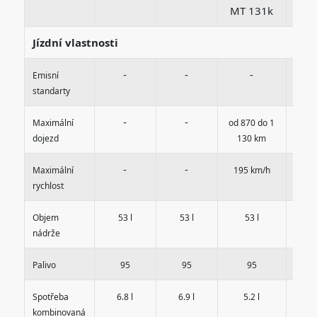
MT 131k
AT
Jízdní vlastnosti
-
-
-
Emisní
standarty
-
-
Maximální
od 870 do 1
od 1
dojezd
130 km
1 3
-
-
Maximální
195 km/h
189
rychlost
Objem
53 l
53 l
53 l
5
nádrže
Palivo
95
95
95
di
Spotřeba
6.8 l
6.9 l
5.2 l
kombinovaná