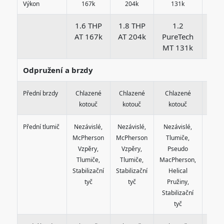
Výkon
167k
204k
131k
1
1.6 THP
1.8 THP
1.2
AT 167k
AT 204k
PureTech
Bl
MT 131k
AT
Odpružení a brzdy
Přední brzdy
Chlazené
Chlazené
Chlazené
Chl
kotouč
kotouč
kotouč
ko
Přední tlumič
Nezávislé,
Nezávislé,
Nezávislé,
Nezá
McPherson
McPherson
Tlumiče,
Tlu
Vzpěry,
Vzpěry,
Pseudo
Ps
Tlumiče,
Tlumiče,
MacPherson,
MacP
Stabilizační
Stabilizační
Helical
He
tyč
tyč
Pružiny,
Pru
Stabilizační
Stabi
tyč