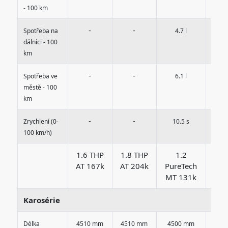
- 100 km
-
-
Spotřeba na
4.7 l
3
dálnici - 100
km
-
-
Spotřeba ve
6.1 l
4
městě - 100
km
-
-
Zrychlení (0-
10.5 s
10
100 km/h)
1.6 THP
1.8 THP
1.2
AT 167k
AT 204k
PureTech
Bl
MT 131k
AT
Karosérie
Délka
4510 mm
4510 mm
4500 mm
45