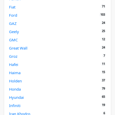
71
Fiat
103
Ford
24
GAZ
25
Geely
12
GMC
24
Great Wall
7
Groz
11
Hafei
15
Haima
37
Holden
79
Honda
65
Hyundai
19
Infiniti
6
Iran Khodro