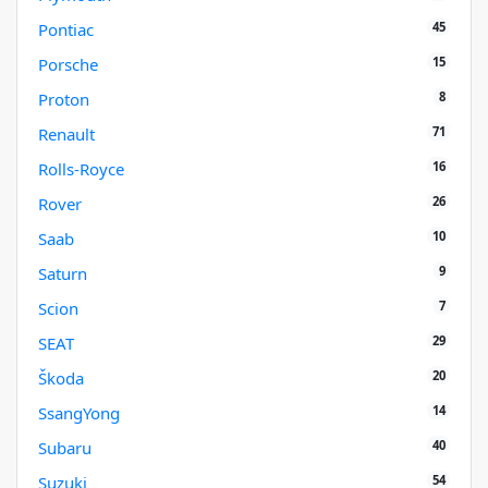
45
Pontiac
15
Porsche
8
Proton
71
Renault
16
Rolls-Royce
26
Rover
10
Saab
9
Saturn
7
Scion
29
SEAT
20
Škoda
14
SsangYong
40
Subaru
54
Suzuki