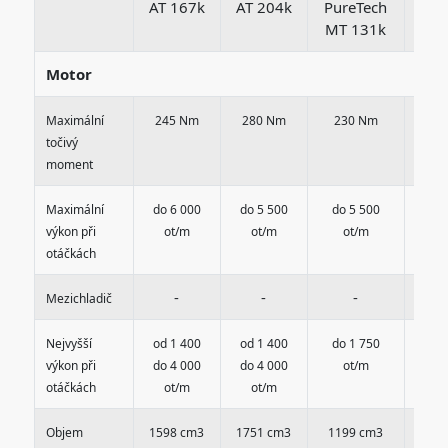
AT 167k
AT 204k
PureTech
Bl
MT 131k
AT
Motor
Maximální
245 Nm
280 Nm
230 Nm
30
točivý
moment
Maximální
do 6 000
do 5 500
do 5 500
do 
výkon při
ot/m
ot/m
ot/m
o
otáčkách
-
-
-
Mezichladič
Nejvyšší
od 1 400
od 1 400
do 1 750
do 
výkon při
do 4 000
do 4 000
ot/m
o
otáčkách
ot/m
ot/m
Objem
1598 cm3
1751 cm3
1199 cm3
149