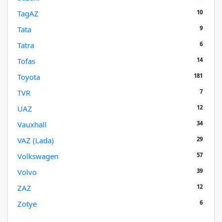
10
TagAZ
9
Tata
6
Tatra
14
Tofas
181
Toyota
7
TVR
12
UAZ
34
Vauxhall
29
VAZ (Lada)
57
Volkswagen
39
Volvo
12
ZAZ
6
Zotye