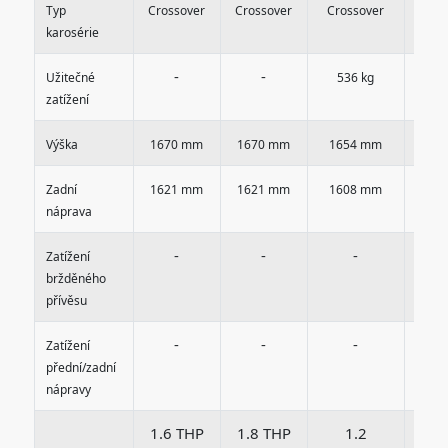
Typ
Crossover
Crossover
Crossover
Cro
karosérie
-
-
Užitečné
536 kg
59
zatížení
Výška
1670 mm
1670 mm
1654 mm
16
Zadní
1621 mm
1621 mm
1608 mm
16
náprava
-
-
-
Zatížení
bržděného
přívěsu
-
-
-
Zatížení
přední/zadní
nápravy
1.6 THP
1.8 THP
1.2