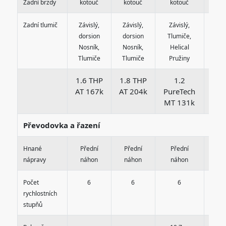
Zadní brzdy
kotouč
kotouč
kotouč
ko
Zadní tlumič
Závislý,
Závislý,
Závislý,
Záv
dorsion
dorsion
Tlumiče,
Tlu
Nosník,
Nosník,
Helical
He
Tlumiče
Tlumiče
Pružiny
Pr
1.6 THP
1.8 THP
1.2
AT 167k
AT 204k
PureTech
Bl
MT 131k
AT
Převodovka a řazení
Hnané
Přední
Přední
Přední
Př
nápravy
náhon
náhon
náhon
n
Počet
6
6
6
rychlostních
stupňů