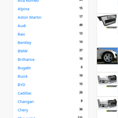
Alfa Romeo
15
Alpina
17
Aston Martin
49
Audi
13
Baic
14
Bentley
37
BMW
10
Brilliance
6
Bugatti
19
Buick
15
BYD
26
Cadillac
8
Changan
36
Chery
121