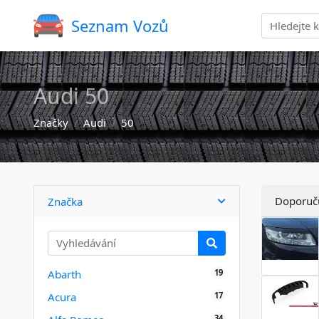
Seznam Vozů
Audi 50
Značky
Audi
50
Doporuč
Značka
19
Abarth
17
Acura
34