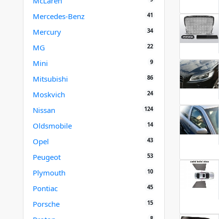
McLaren
41
Mercedes-Benz
34
Mercury
22
MG
9
Mini
86
Mitsubishi
24
Moskvich
124
Nissan
14
Oldsmobile
43
Opel
53
Peugeot
10
Plymouth
45
Pontiac
15
Porsche
8