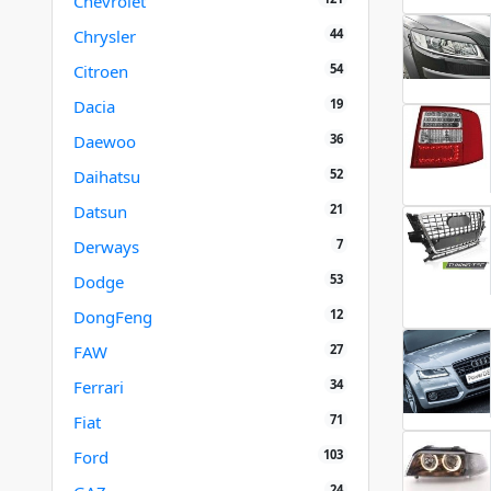
Chevrolet
44
Chrysler
54
Citroen
19
Dacia
36
Daewoo
52
Daihatsu
21
Datsun
7
Derways
53
Dodge
12
DongFeng
27
FAW
34
Ferrari
71
Fiat
103
Ford
24