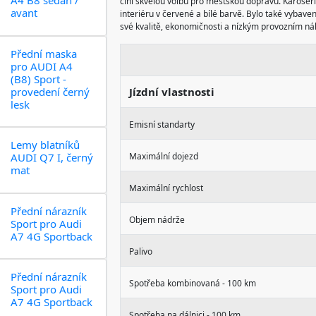
A4 B8 sedan /
činí skvělou volbu pro městskou dopravu. Karoseri
avant
interiéru v červené a bílé barvě. Bylo také vybave
své kvalitě, ekonomičnosti a nízkým provozním n
Přední maska
pro AUDI A4
(B8) Sport -
provedení černý
Jízdní vlastnosti
lesk
Emisní standarty
Lemy blatníků
AUDI Q7 I, černý
Maximální dojezd
mat
Maximální rychlost
Přední nárazník
Objem nádrže
Sport pro Audi
A7 4G Sportback
Palivo
Přední nárazník
Spotřeba kombinovaná - 100 km
Sport pro Audi
A7 4G Sportback
Spotřeba na dálnici - 100 km