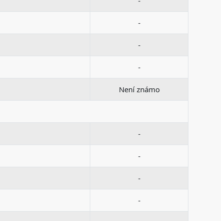
-
-
-
-
Není známo
-
-
-
-