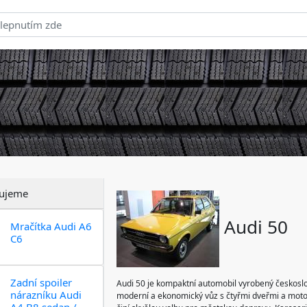
ujeme
Audi 50
Mračítka Audi A6
C6
Zadní spoiler
Audi 50 je kompaktní automobil vyrobený českosl
nárazníku Audi
moderní a ekonomický vůz s čtyřmi dveřmi a motor