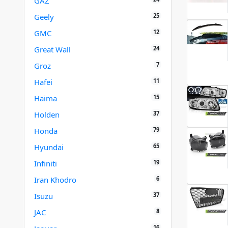
GAZ
25
Geely
12
GMC
24
Great Wall
7
Groz
11
Hafei
15
Haima
37
Holden
79
Honda
65
Hyundai
19
Infiniti
6
Iran Khodro
37
Isuzu
8
JAC
16