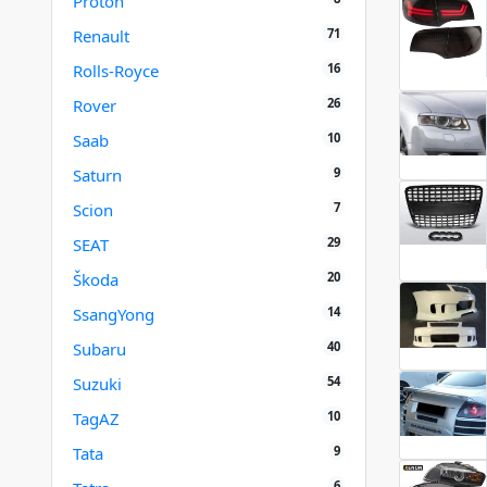
Proton
71
Renault
16
Rolls-Royce
26
Rover
10
Saab
9
Saturn
7
Scion
29
SEAT
20
Škoda
14
SsangYong
40
Subaru
54
Suzuki
10
TagAZ
9
Tata
6