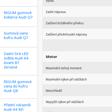
Výška
Zadní náprava
RIGUM gumové
koberce Audi Q7
Zatížení bržděného přívěsu
Gumová vana
Zatížení přední/zadní nápravy
kufru Audi Q7
Zadní čirá LED
Motor
světla Audi A4
Avant B7
červené
Maximální točivý moment
Maximální výkon při otáčkách
RIGUM gumová
vana do kufru
Audi Q8
Mezichladič
Nejvyšší výkon při otáčkách
Přední nárazník
Audi A4 8D