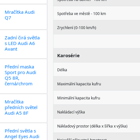
Mračítka Audi
Spotřeba ve městě - 100 km
Q7
Zrychlení (0-100 km/h)
Zadní čirá světla
s LED Audi A6
Avant
Karosérie
Přední maska
Délka
Sport pro Audi
Q5 8R,
černá/chrom
Maximální kapacita kufru
Minimální kapacita kufru
Mračítka
předních světel
Nakládací výška
Audi A5 8F
Nákladový prostor (délka x šířka x výška)
Přední světla s
Angel Eyes Audi