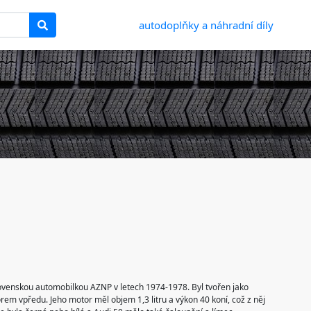
autodoplňky a náhradní díly
ovenskou automobilkou AZNP v letech 1974-1978. Byl tvořen jako
em vpředu. Jeho motor měl objem 1,3 litru a výkon 40 koní, což z něj