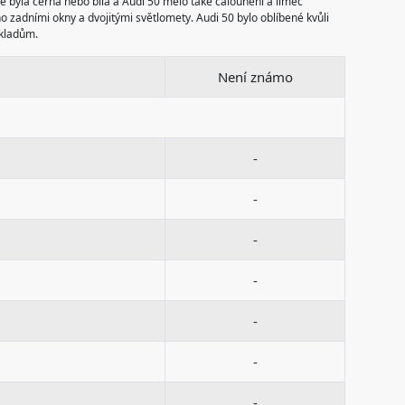
e byla černá nebo bílá a Audi 50 mělo také čalounění a límec
no zadními okny a dvojitými světlomety. Audi 50 bylo oblíbené kvůli
ákladům.
Není známo
-
-
-
-
-
-
-