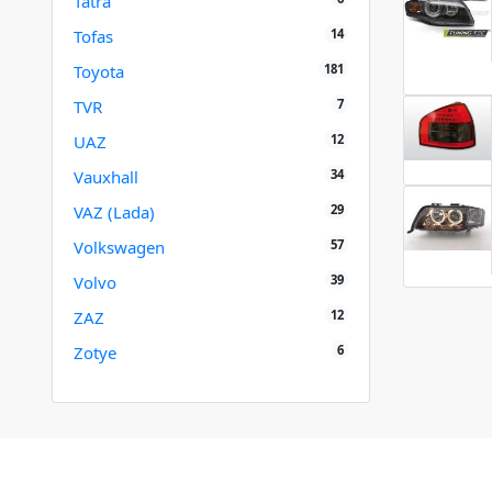
Tatra
14
Tofas
181
Toyota
7
TVR
12
UAZ
34
Vauxhall
29
VAZ (Lada)
57
Volkswagen
39
Volvo
12
ZAZ
6
Zotye