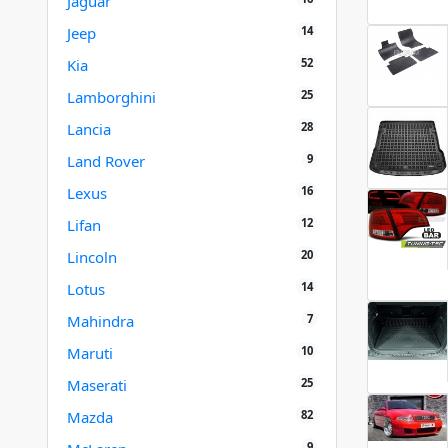
Jaguar
14
Jeep
52
Kia
25
Lamborghini
28
Lancia
9
Land Rover
16
Lexus
12
Lifan
20
Lincoln
14
Lotus
7
Mahindra
10
Maruti
25
Maserati
82
Mazda
9