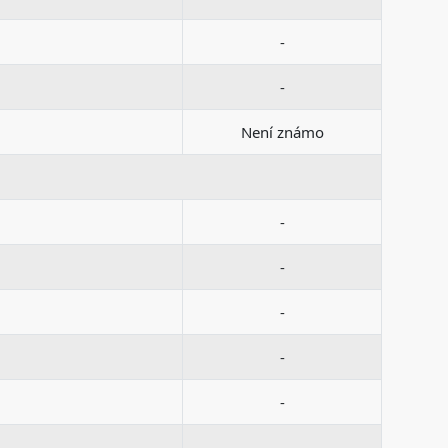
-
-
Není známo
-
-
-
-
-
-