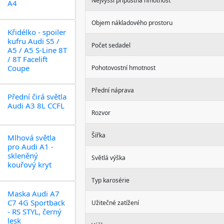
Nejvyšší přípustná hmotnost
A4
Objem nákladového prostoru
Křidélko - spoiler
kufru Audi S5 /
Počet sedadel
A5 / A5 S-Line 8T
/ 8T Facelift
Coupe
Pohotovostní hmotnost
Přední náprava
Přední čirá světla
Audi A3 8L CCFL
Rozvor
Šířka
Mlhová světla
pro Audi A1 -
skleněný
Světlá výška
kouřový kryt
Typ karosérie
Maska Audi A7
C7 4G Sportback
Užitečné zatížení
- RS STYL, černý
lesk