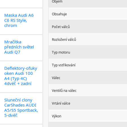
Objem
Obsahuje
Maska Audi A6
C6 RS Style,
chrom
Počet válců
Rozložení válců
Mračítka
předních světel
Audi Q7
Typ motoru
Typ vstřikování
Deflektory-ofuky
oken Audi 100
A4 (Typ 4C)
Válec
4dvéř. + zadní
Ventilů na válec
Sluneční clony
Vrtání válce
CarShades AUDI
A5/S5 Sportback,
5-dvéř.
Výkon